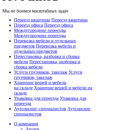
Мы не боимся масштабных задач
Переезд квартиры
Переезд квартиры
Переезд офиса
Переезд офиса
Междугородние переезды
Междугородние переезды
Перевозка мебели и отдельных
предметов
Перевозка мебели и
отдельных предметов
Перестановка, разборка и сборка
мебели
Перестановка, разборка и
сборка мебели
Услуги грузчиков, такелаж
Услуги
грузчиков, такелаж
Хранение вещей и мебели
на складе
Хранение вещей и мебели на
складе
Упаковка для переезда
Упаковка для
переезда
Аутсорсинг специалистов
Аутсорсинг
специалистов
О компании
Акции